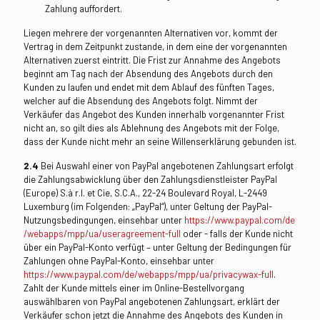
Zahlung auffordert.
Liegen mehrere der vorgenannten Alternativen vor, kommt der
Vertrag in dem Zeitpunkt zustande, in dem eine der vorgenannten
Alternativen zuerst eintritt. Die Frist zur Annahme des Angebots
beginnt am Tag nach der Absendung des Angebots durch den
Kunden zu laufen und endet mit dem Ablauf des fünften Tages,
welcher auf die Absendung des Angebots folgt. Nimmt der
Verkäufer das Angebot des Kunden innerhalb vorgenannter Frist
nicht an, so gilt dies als Ablehnung des Angebots mit der Folge,
dass der Kunde nicht mehr an seine Willenserklärung gebunden ist.
2.4
Bei Auswahl einer von PayPal angebotenen Zahlungsart erfolgt
die Zahlungsabwicklung über den Zahlungsdienstleister PayPal
(Europe) S.à r.l. et Cie, S.C.A., 22-24 Boulevard Royal, L-2449
Luxemburg (im Folgenden: „PayPal“), unter Geltung der PayPal-
Nutzungsbedingungen, einsehbar unter
https://www.paypal.com
/de
/webapps
/mpp
/ua
/useragreement-full
oder - falls der Kunde nicht
über ein PayPal-Konto verfügt – unter Geltung der Bedingungen für
Zahlungen ohne PayPal-Konto, einsehbar unter
https://www.paypal.com
/de
/webapps
/mpp
/ua
/privacywax-full
.
Zahlt der Kunde mittels einer im Online-Bestellvorgang
auswählbaren von PayPal angebotenen Zahlungsart, erklärt der
Verkäufer schon jetzt die Annahme des Angebots des Kunden in